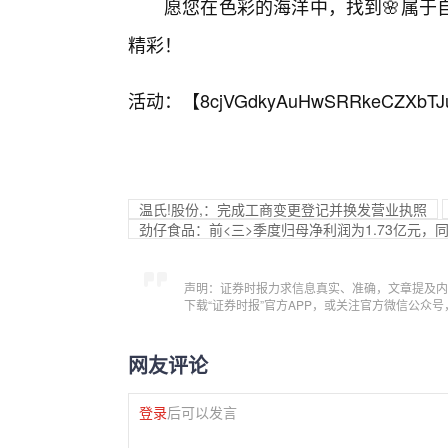
愿您在色彩的海洋中，找到🌸属于
精彩！
活动：【
8cjVGdkyAuHwSRRkeCZXbTJ
温氏!股份,：完成工商变更登记并换发营业执照
劲仔食品：前<三>季度归母净利润为1.73亿元，同比
声明：证券时报力求信息真实、准确，文章提及内
下载“证券时报”官方APP，或关注官方微信公众
网友评论
登录
后可以发言