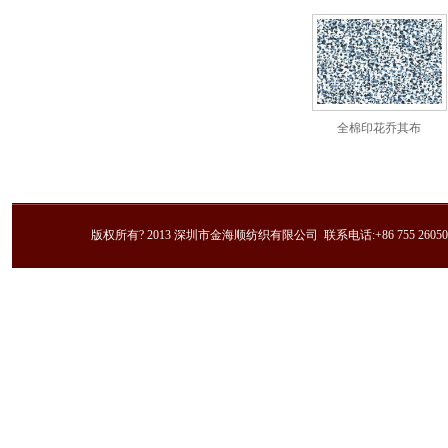
全棉印花乔其布
版权所有? 2013 深圳市金海顺纺织有限公司 联系电话:+86 755 2605023