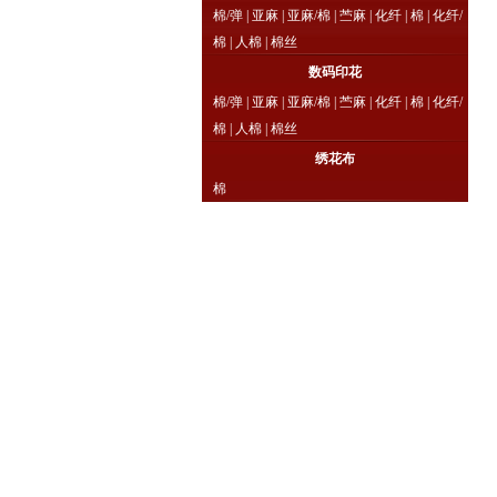
棉/弹
|
亚麻
|
亚麻/棉
|
苎麻
|
化纤
|
棉
|
化纤/
棉
|
人棉
|
棉丝
数码印花
棉/弹
|
亚麻
|
亚麻/棉
|
苎麻
|
化纤
|
棉
|
化纤/
棉
|
人棉
|
棉丝
绣花布
棉