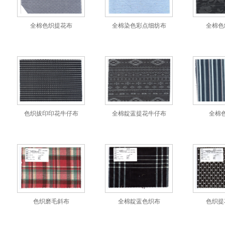
全棉色织提花布
全棉染色彩点细纺布
全棉色
色织拔印印花牛仔布
全棉靛蓝提花牛仔布
全棉
色织磨毛斜布
全棉靛蓝色织布
色织提